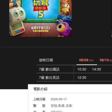
放映日期
08/09
08/10
SUN
M
7廳 數位國語
10:30
14:30
7廳 數位英語
12:30
電影介紹
2026-06-17
上映日期
冒險,動畫,喜劇
類 型
1時42分