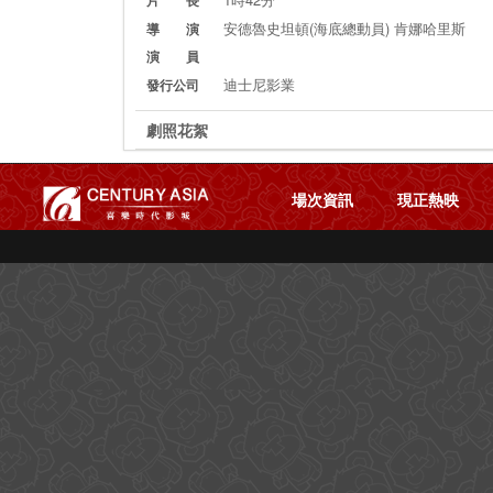
片 長
安德魯史坦頓(海底總動員) 肯娜哈里斯
導 演
演 員
迪士尼影業
發行公司
劇照花絮
場次資訊
現正熱映