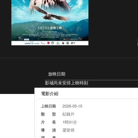
放映日期
影城尚未安排上映時刻
電影介紹
2026-05-15
上映日期
紀錄片
類 型
1時31分
片 長
梁皆得
導 演
演 員