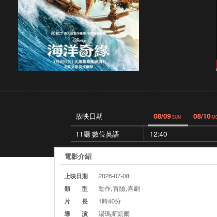
放映日期
08/09
08/10
SUN
M
11廳 數位英語
12:40
電影介紹
2026-07-08
上映日期
動作,冒險,喜劇
類 型
1時40分
片 長
湯瑪斯凱爾
導 演