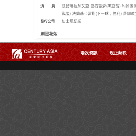
凱瑟琳拉加艾亞 巨石強森(黑亞當) 約翰圖
演 員
戰艦) 法蘭基亞當斯(下一球，勝利) 蕾娜歐
迪士尼影業
發行公司
劇照花絮
場次資訊
現正熱映