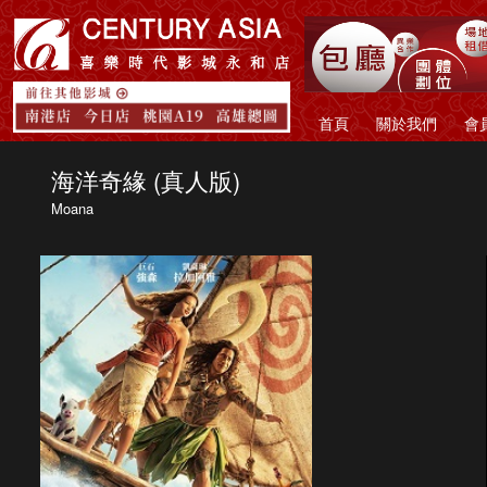
首頁
關於我們
會
海洋奇緣 (真人版)
Moana