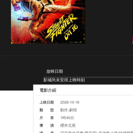
放映日期
影城尚未安排上映時刻
電影介紹
2026-10-16
上映日期
動作,劇情
類 型
1時40分
片 長
櫻井北尾
導 演
諾亞森迪尼奧(黑亞當) 安德魯小路(特種部