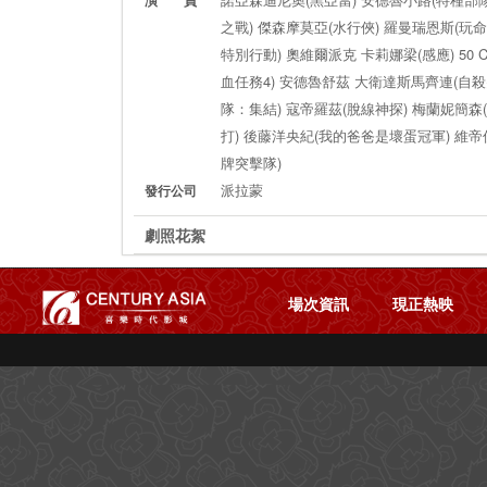
演 員
之戰) 傑森摩莫亞(水行俠) 羅曼瑞恩斯(玩
特別行動) 奧維爾派克 卡莉娜梁(感應) 50 Ce
血任務4) 安德魯舒茲 大衛達斯馬齊連(自
隊：集結) 寇帝羅茲(脫線神探) 梅蘭妮簡森
打) 後藤洋央紀(我的爸爸是壞蛋冠軍) 維帝
牌突擊隊)
派拉蒙
發行公司
劇照花絮
場次資訊
現正熱映