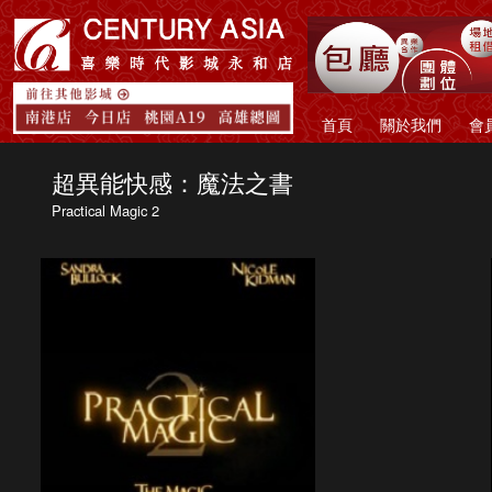
首頁
關於我們
會
超異能快感：魔法之書
Practical Magic 2