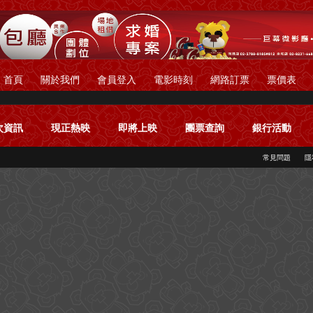
首頁
關於我們
會員登入
電影時刻
網路訂票
票價表
次資訊
現正熱映
即將上映
團票查詢
銀行活動
常見問題
隱