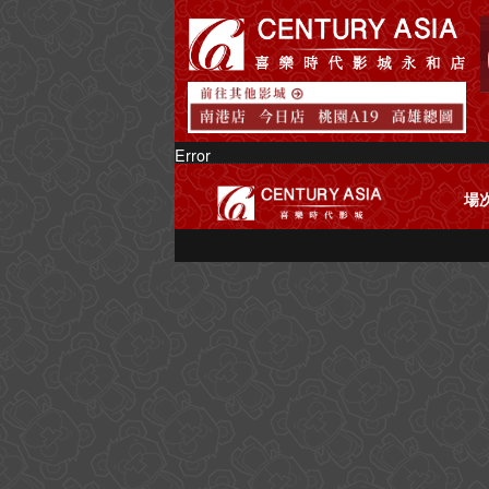
Error
場